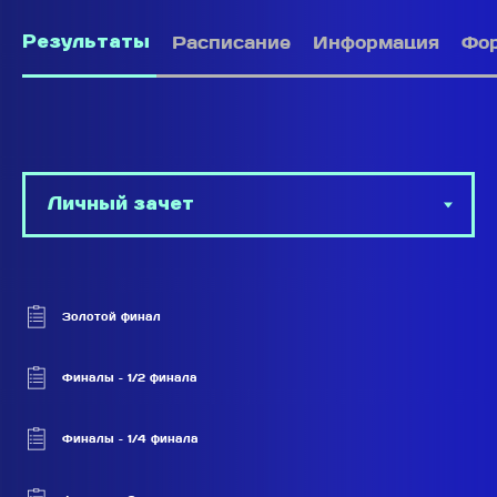
Расписание
Информация
Фо
Результаты
Золотой финал
Финалы – 1/2 финала
Финалы – 1/4 финала