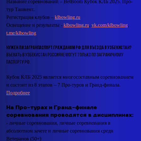
Название соревнований – BetBoom Кубок КЛБ 2025. Про-
тур Ташкент.
Регистрация клубов –
klbowling.ru
Освещение и результаты -
klbowling.ru
,
vk.com/klbowling
,
t.me/klbowling
Нужен ли загранпаспорт гражданам РФ для въезда в Узбекистан?
Въехать в Узбекистан россияне могут только по заграничному
паспорту РФ.
Кубок КЛБ 2025 является многосоставным соревнованием
и состоит из 8 этапов – 7 Про-туров и Гранд-финала.
Подробнее
На Про-турах и Гранд-финале
соревнования проводятся в дисциплинах:
- личные соревнования, личные соревнования в
абсолютном зачете и личные соревнования среди
Ветеранов (50+)