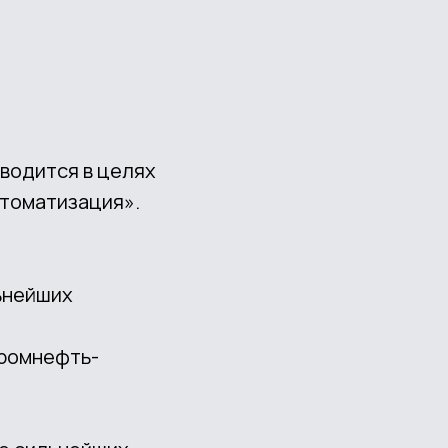
водится в целях
втоматизация».
ьнейших
промнефть-